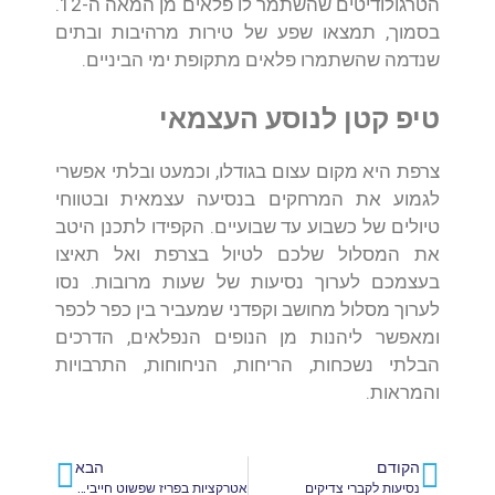
הטרגולודיטים שהשתמר לו פלאים מן המאה ה-12.
בסמוך, תמצאו שפע של טירות מרהיבות ובתים
שנדמה שהשתמרו פלאים מתקופת ימי הביניים.
טיפ קטן לנוסע העצמאי
צרפת היא מקום עצום בגודלו, וכמעט ובלתי אפשרי
לגמוע את המרחקים בנסיעה עצמאית ובטווחי
טיולים של כשבוע עד שבועיים. הקפידו לתכנן היטב
את המסלול שלכם לטיול בצרפת ואל תאיצו
בעצמכם לערוך נסיעות של שעות מרובות. נסו
לערוך מסלול מחושב וקפדני שמעביר בין כפר לכפר
ומאפשר ליהנות מן הנופים הנפלאים, הדרכים
הבלתי נשכחות, הריחות, הניחוחות, התרבויות
והמראות.
הקודם
הבא
נסיעות לקברי צדיקים
אטרקציות בפריז שפשוט חייבים לבקר בהן