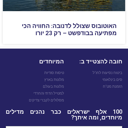
האוטובוס שצולל לדנובה: החוויה הכי
מפתיעה בבודפשט – רק 23 יורו
חובה להצטייד ב:
המיוחדים
ביטוח נסיעות לחו"ל
טיסות סודיות
סים בינלאומי
מלונות בארץ
הזמנת מט"ח
מלונות בעולם
למטייל הדתי והחרדי
מסלולים לקברי צדיקים
100 אלף ישראלים כבר נהנים מדילים
מיוחדים, ומה איתך?