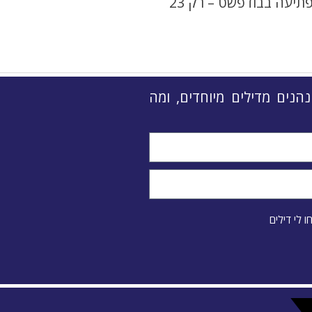
האוטובוס שצולל לדנובה: החוויה הכי מפתיעה בבודפשט – רק 23
 נהנים מדילים מיוחדים, ומה
 לי דילים