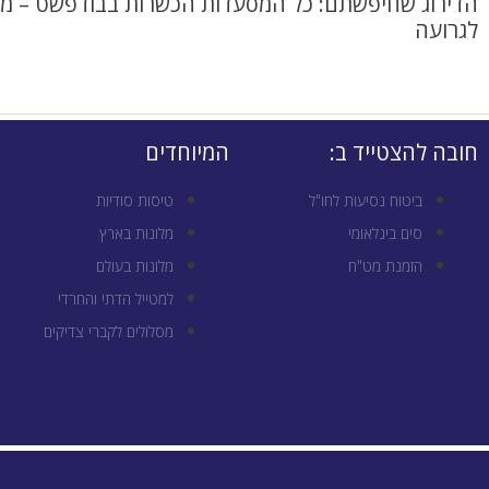
הדירוג שחיפשתם: כל המסעדות הכשרות בבודפשט – מ
לגרועה
חובה להצטייד ב:
המיוחדים
ביטוח נסיעות לחו"ל
טיסות סודיות
סים בינלאומי
מלונות בארץ
הזמנת מט"ח
מלונות בעולם
למטייל הדתי והחרדי
מסלולים לקברי צדיקים